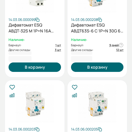
14.03.06.000099
14.03.06.000208
Дифавтомат ESQ
Дифавтомат ESQ
АВДТ-32S M 1P+N 16А
АВДТ63S-6 С 1P+N 30G 6А
30мА 4,5кА
30мА 6кА
Наличие:
Наличие:
Барнаул:
1 шт
Барнаул:
9 дней
Другие склады:
3 шт
Другие склады:
12 шт
940,80 ₽
716,40 ₽
В корзину
В корзину
14.03.06.000203
14.03.06.000205