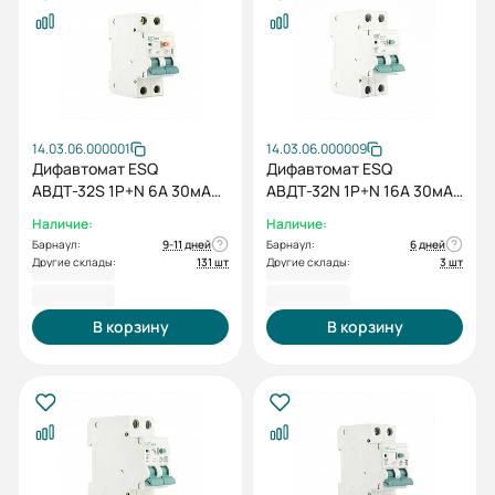
14.03.06.000001
14.03.06.000009
Дифавтомат ESQ
Дифавтомат ESQ
АВДТ-32S 1P+N 6А 30мА
АВДТ-32N 1P+N 16А 30мА
4,5кА
6кА
Наличие:
Наличие:
Барнаул:
9-11 дней
Барнаул:
6 дней
Другие склады:
131 шт
Другие склады:
3 шт
752,40 ₽
790,80 ₽
В корзину
В корзину