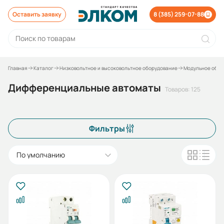
Оставить заявку
8 (385) 259-07-88
Главная
Каталог
Низковольтное и высоковольтное оборудование
Модульное обор
Дифференциальные автоматы
Товаров: 125
Фильтры
По умолчанию