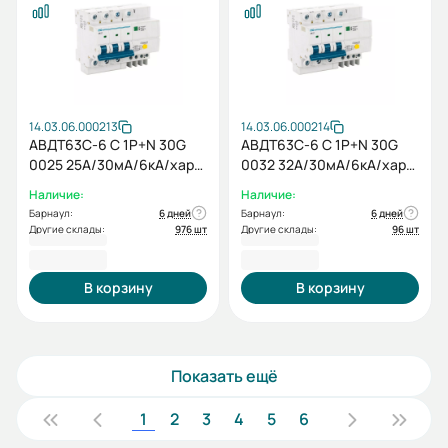
14.03.06.000213
14.03.06.000214
АВДТ63C-6 С 1P+N 30G
АВДТ63C-6 С 1P+N 30G
0025 25A/30мА/6кА/хар-
0032 32A/30мА/6кА/хар-
ка С (электр., тип AC) ESQ
ка С (электр., тип AC) ESQ
Наличие:
Наличие:
Барнаул:
6 дней
Барнаул:
6 дней
Другие склады:
976 шт
Другие склады:
96 шт
908,40 ₽
908,40 ₽
В корзину
В корзину
Показать ещё
1
2
3
4
5
6