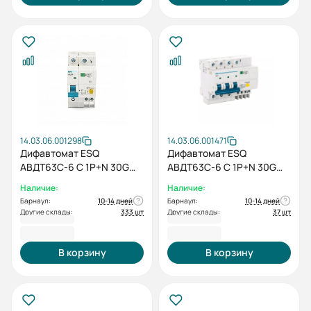
14.03.06.001298
14.03.06.001471
Дифавтомат ESQ
Дифавтомат ESQ
АВДТ63C-6 С 1P+N 30G
АВДТ63C-6 С 1P+N 30G
40А 30мА 6кА
50А 30мА 6кА
Наличие:
Наличие:
Барнаул:
10-14 дней
Барнаул:
10-14 дней
Другие склады:
333 шт
Другие склады:
37 шт
908,40 ₽
908,40 ₽
В корзину
В корзину