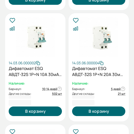
14.03.06.000002
14.03.06.000004
Дифавтомат ESQ
Дифавтомат ESQ
АВДТ-32S 1P+N 10А 30мА
АВДТ-32S 1P+N 20А 30мА
4,5кА
4,5кА
Наличие:
Наличие:
Барнаул:
10-14 дней
Барнаул:
5 дней
Другие склады:
502 шт
Другие склады:
21 шт
752,40 ₽
752,40 ₽
В корзину
В корзину