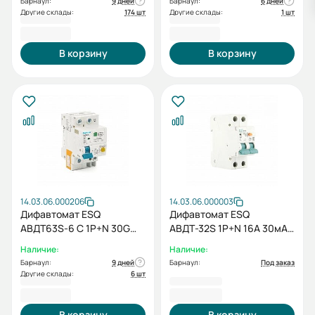
Барнаул:
9 дней
Барнаул:
6 дней
Другие склады:
174 шт
Другие склады:
1 шт
716,40 ₽
716,40 ₽
В корзину
В корзину
14.03.06.000206
14.03.06.000003
Дифавтомат ESQ
Дифавтомат ESQ
АВДТ63S-6 С 1P+N 30G
АВДТ-32S 1P+N 16А 30мА
25А 30мА 6кА
4,5кА
Наличие:
Наличие:
Барнаул:
9 дней
Барнаул:
Под заказ
Другие склады:
6 шт
716,40 ₽
752,40 ₽
В корзину
В корзину