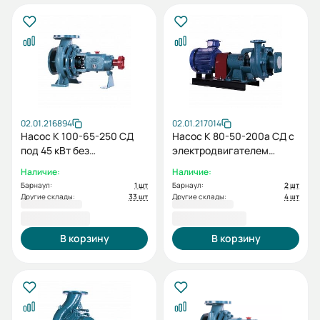
02.01.216894
02.01.217014
Насос К 100-65-250 СД
Насос К 80-50-200а СД с
под 45 кВт без
электродвигателем
электродвигателя без
11/3000
Наличие:
Наличие:
рамы
Барнаул:
1 шт
Барнаул:
2 шт
Другие склады:
33 шт
Другие склады:
4 шт
43 871,00 ₽
65 966,00 ₽
В корзину
В корзину