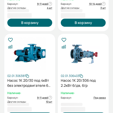
Барнаул:
9-11 дней
Барнаул:
10-14 дней
Другие склады:
4 шт
Другие склады:
3 шт
13 287,00 ₽
13 287,00 ₽
В корзину
В корзину
02.01.306381
02.01.306403
Насос 1К 20/30 под 4кВт
Насос 1К 20/30б под
без электродвигателя без
2.2кВт б/дв, б/р
рамы
Наличие:
Наличие:
Барнаул:
9-11 дней
Барнаул:
Под заказ
Другие склады:
10 шт
13 287,00 ₽
13 287,00 ₽