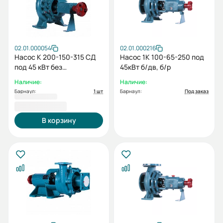
02.01.000054
02.01.000216
Насос К 200-150-315 СД
Насос 1К 100-65-250 под
под 45 кВт без
45кВт б/дв, б/р
электродвигателя без
Наличие:
Наличие:
рамы
Барнаул:
1 шт
Барнаул:
Под заказ
115 461,00 ₽
В корзину