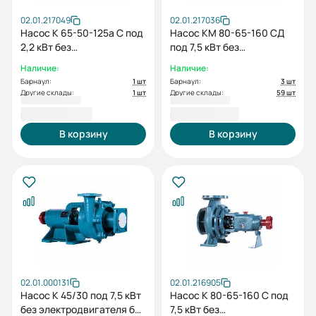
02.01.217049
02.01.217036
Насос К 65-50-125а С под
Насос КМ 80-65-160 СД
2,2 кВт без
под 7,5 кВт без
электродвигателя без
электродвигателя
Наличие:
Наличие:
рамы
Барнаул:
1 шт
Барнаул:
3 шт
Другие склады:
1 шт
Другие склады:
59 шт
18 940,00 ₽
19 739,00 ₽
В корзину
В корзину
02.01.000131
02.01.216905
Насос К 45/30 под 7,5 кВт
Насос К 80-65-160 С под
без электродвигателя без
7,5 кВт без