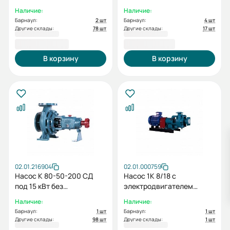
рамы
электродвигателя без
Наличие:
Наличие:
рамы
Барнаул:
2 шт
Барнаул:
4 шт
Другие склады:
78 шт
Другие склады:
17 шт
20 645,00 ₽
22 772,00 ₽
В корзину
В корзину
02.01.216904
02.01.000759
Насос К 80-50-200 СД
Насос 1К 8/18 с
под 15 кВт без
электродвигателем
электродвигателя без
1,5/3000
Наличие:
Наличие:
рамы
Барнаул:
1 шт
Барнаул:
1 шт
Другие склады:
98 шт
Другие склады:
1 шт