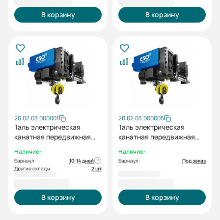
В корзину
В корзину
20.02.03.000001
20.02.03.000005
Таль электрическая
Таль электрическая
канатная передвижная
канатная передвижная
ESQ RWH S30 H6 (г/п 3т в/
ESQ RWH S50 H6 (г/п 5т в/
Наличие:
Наличие:
п 6м)
п 6м)
Барнаул:
10-14 дней
Барнаул:
Под заказ
Другие склады:
2 шт
445 287,00 ₽
464 418,00 ₽
В корзину
В корзину