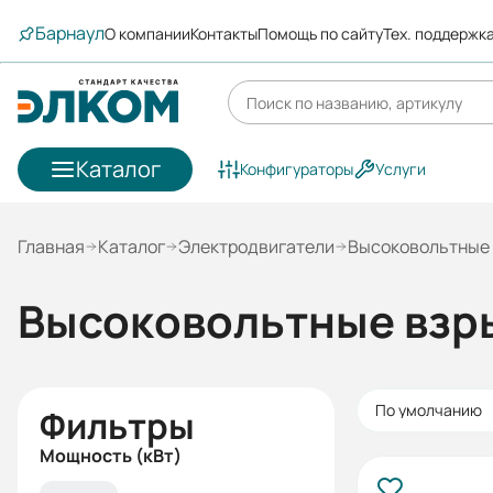
Барнаул
О компании
Контакты
Помощь по сайту
Тех. поддержк
Каталог
Конфигураторы
Услуги
Главная
Каталог
Электродвигатели
Высоковольтные 
Высоковольтные взр
По умолчанию
Фильтры
Мощность (кВт)