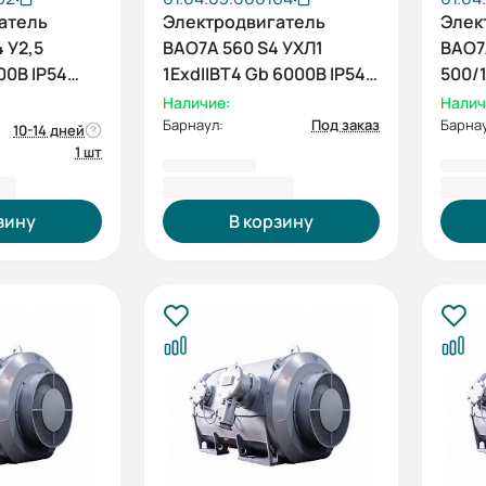
атель
Электродвигатель
Элек
 У2,5
ВАО7А 560 S4 УХЛ1
ВАО7А
00В IP54
1ExdIIBT4 Gb 6000В IP54
500/
001
500/1500 IM1001
Наличие:
Налич
Барнаул:
Под заказ
Барнау
10-14 дней
1 шт
0 ₽
5 911 582,80 ₽
6 35
зину
В корзину