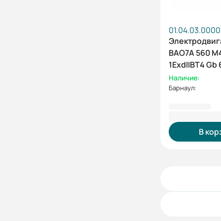
01.04.03.0000
Электродвиг
ВАО7А 560 М
1ExdIIBT4 Gb 
630/1500 IM1
Наличие:
Барнаул:
6 305 438,
В кор