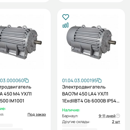
.03.000060
01.04.03.000195
тродвигатель
Электродвигатель
А 450 М4 УХЛ1
ВАО7М 450 LА4 УХЛ1
500 IM1001
1ExdIIBT4 Gb 6000В IP54
315/1500 IM1001
ие:
Наличие:
л:
Под заказ
Барнаул:
9-11 дней
Другие склады:
2 шт
6 262,00 ₽
5 336 017,20 ₽