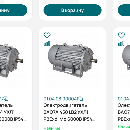
зину
В корзину
97
01.04.03.000041
01.04
атель
Электродвигатель
Элек
4 УХЛ1
ВАО7А 450 LB2 УХЛ1
ВАО7А
6000В IP54
PBExdI Mb 6000В IP54
PBExd
001
400/3000 IM1001
Налич
Наличие: