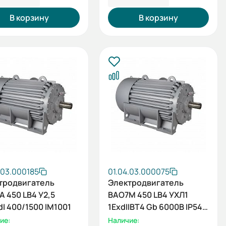
В корзину
В корзину
.03.000185
01.04.03.000075
тродвигатель
Электродвигатель
 450 LB4 У2,5
ВАО7М 450 LB4 УХЛ1
I 400/1500 IM1001
1ExdIIBT4 Gb 6000В IP54
400/1500 IM1001
ие:
Наличие: