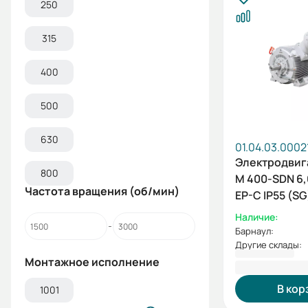
250
315
400
500
630
01.04.03.0002
Электродвиг
800
M 400-SDN 6,
Частота вращения (об/мин)
EP-C IP55 (SG
IM1001
Наличие:
Барнаул:
Другие склады:
3 901 615,2
Монтажное исполнение
В кор
1001