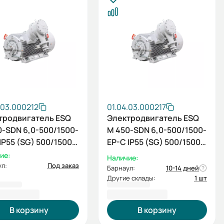
.03.000212
01.04.03.000217
тродвигатель ESQ
Электродвигатель ESQ
0-SDN 6,0-500/1500-
M 450-SDN 6,0-500/1500-
IP55 (SG) 500/1500
EP-C IP55 (SG) 500/1500
01
IM1001
ие:
Наличие:
л:
Под заказ
Барнаул:
10-14 дней
Другие склады:
1 шт
7 152,40 ₽
5 106 170,40 ₽
В корзину
В корзину