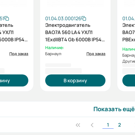
51
01.04.03.000126
01.04
атель
Электродвигатель
Элек
4 УХЛ1
ВАО7А 560 LA4 УХЛ1
ВАО7
6000В IP54
1ExdIIBT4 Gb 6000В IP54
PBExd
001
800/1500 IM1001
800/
Наличие:
Налич
Под заказ
Барнаул:
Под заказ
Барнау
Другие
40 ₽
7 769 990,40 ₽
8 58
зину
В корзину
Показать ещё
1
2