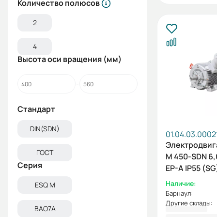
Количество полюсов
2
4
Высота оси вращения (мм)
Стандарт
DIN(SDN)
01.04.03.0002
Электродвиг
ГОСТ
M 450-SDN 6,
Серия
EP-A IP55 (SG
IM1001
Наличие:
ESQ M
Барнаул:
Другие склады:
ВАО7А
5 420 503,