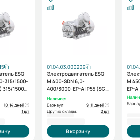
15
01.04.03.000209
01.04
атель ESQ
Электродвигатель ESQ
Элек
0-315/1500-
M 400-SDN 6,0-
M 45
) 315/1500
400/3000-EP-A IP55 (SG)
EP-A 
400/3000 IM1001
IM10
Налич
Наличие:
Барнау
10-14 дней
Барнаул:
9-11 дней
1 шт
Другие склады:
2 шт
0 ₽
3 974 018,40 ₽
4 82
зину
В корзину