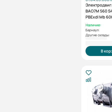
Электродвиг
ВАО7М 560 S4
PBExdI Mb 60
500/1500 IM1
Наличие:
Барнаул:
Другие склады:
7 127 602,8
В кор