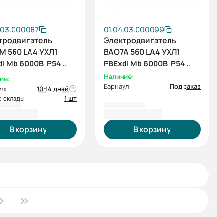
.03.000087
01.04.03.000099
тродвигатель
Электродвигатель
М 560 LA4 УХЛ1
ВАО7А 560 LA4 УХЛ1
I Mb 6000В IP54
PBExdI Mb 6000В IP54
1500 IM1001
800/1500 IM1001
Наличие:
ие:
Барнаул:
Под заказ
л:
10-14 дней
 склады:
1 шт
2 066,40 ₽
7 821 900,00 ₽
В корзину
В корзину