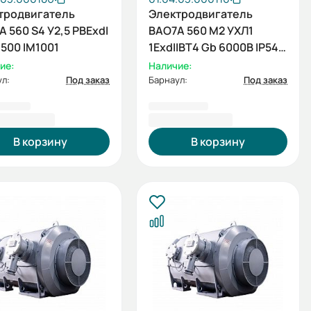
тродвигатель
Электродвигатель
 560 S4 У2,5 PBЕхdI
ВАО7А 560 М2 УХЛ1
1500 IM1001
1ExdIIBT4 Gb 6000В IP54
630/3000 IM1001
ие:
Наличие:
л:
Под заказ
Барнаул:
Под заказ
8 162,80 ₽
6 185 202,00 ₽
В корзину
В корзину