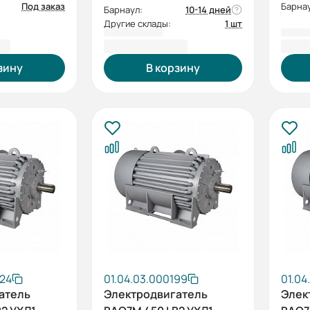
Под заказ
Барнау
Барнаул:
10-14 дней
Другие склады:
1 шт
20 ₽
4 475 661,60 ₽
5 39
зину
В корзину
024
01.04.03.000199
01.04
атель
Электродвигатель
Элек