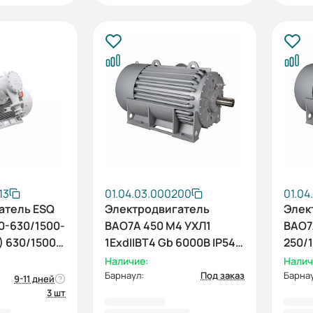
13
01.04.03.000200
01.04
атель ESQ
Электродвигатель
Элек
0-630/1500-
ВАО7А 450 М4 УХЛ1
ВАО7
) 630/1500
1ExdIIBT4 Gb 6000В IP54
250/1
250/1500 IM1001
Наличие:
Налич
Барнаул:
Под заказ
Барнау
9-11 дней
3 шт
20 ₽
4 166 688,00 ₽
5 24