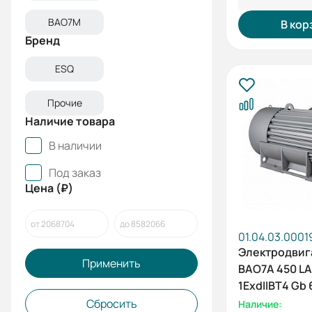
ВАО7М
В кор
Бренд
ESQ
Прочие
Наличие товара
В наличии
Под заказ
Цена (₽)
01.04.03.0001
Электродвиг
Применить
ВАО7А 450 LА
1ExdIIBT4 Gb 
315/1500 IM1
Сбросить
Наличие: